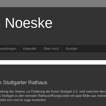
s Noeske
sstellungen
Kalender
Über mich
Kontakt
m Stuttgarter Rathaus
llung des Vereins zur Förderung der Kunst Stuttgart e.V. sind zwischen dem 
 Stuttgart zu den normalen Rathausöffnungszeiten ein paar Bilder aus meiner
hnt sich und ist sogar kostenfrei.